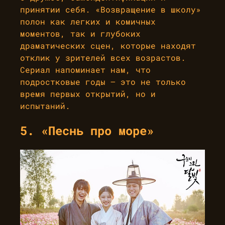
принятии себя. «Возвращение в школу»
полон как легких и комичных
моментов, так и глубоких
драматических сцен, которые находят
отклик у зрителей всех возрастов.
Сериал напоминает нам, что
подростковые годы — это не только
время первых открытий, но и
испытаний.
5. «Песнь про море»