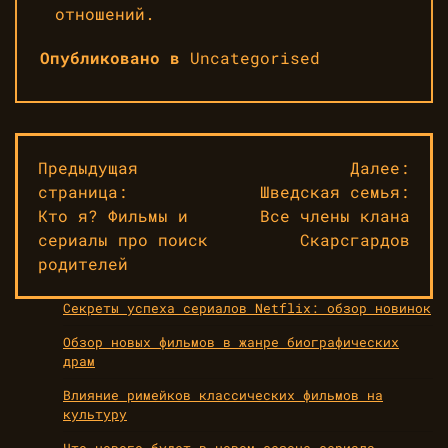
отношений.
Опубликовано в
Uncategorised
Навигация
Предыдущая
Далее:
страница:
Шведская семья:
по
Кто я? Фильмы и
Все члены клана
записям
сериалы про поиск
Скарсгардов
родителей
Секреты успеха сериалов Netflix: обзор новинок
Обзор новых фильмов в жанре биографических
драм
Влияние римейков классических фильмов на
культуру