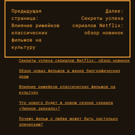
Навигация
Предыдущая
Далее:
страница:
Секреты успеха
по
Влияние римейков
сериалов Netflix:
записям
классических
обзор новинок
фильмов на
культуру
Секреты успеха сериалов Netflix: обзор новинок
Обзор новых фильмов в жанре биографических
драм
Влияние римейков классических фильмов на
культуру
Что нового будет в новом сезоне сериала
«Черное зеркало»?
Почему фильм о любви может быть настолько
эпическим?