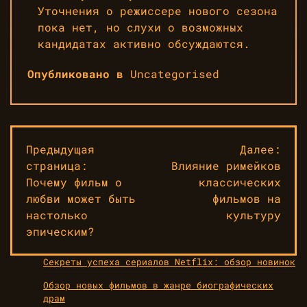
Уточнения о режиссере нового сезона
пока нет, но слухи о возможных
кандидатах активно обсуждаются.
Опубликовано в
Uncategorised
Навигация
Предыдущая
Далее:
страница:
Влияние римейков
по
Почему фильм о
классических
записям
любви может быть
фильмов на
настолько
культуру
эпическим?
Секреты успеха сериалов Netflix: обзор новинок
Обзор новых фильмов в жанре биографических
драм