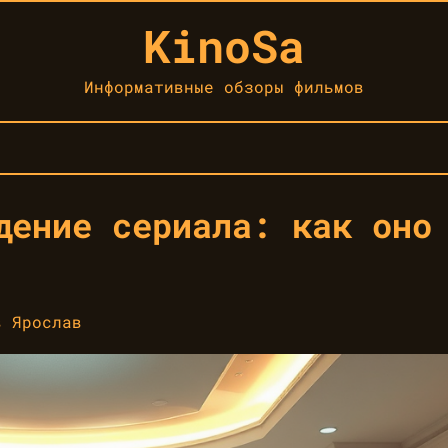
KinoSa
Информативные обзоры фильмов
дение сериала: как оно
в Ярослав