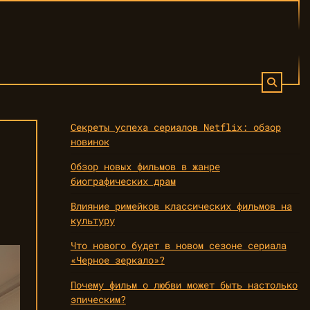
Секреты успеха сериалов Netflix: обзор
новинок
Обзор новых фильмов в жанре
биографических драм
Влияние римейков классических фильмов на
культуру
Что нового будет в новом сезоне сериала
«Черное зеркало»?
Почему фильм о любви может быть настолько
эпическим?