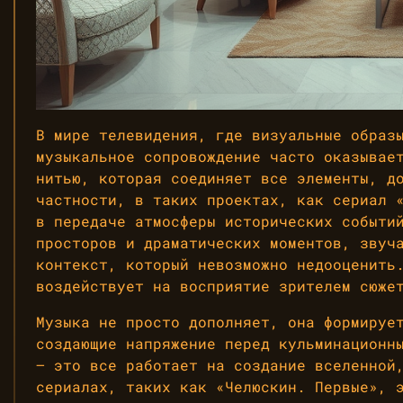
В мире телевидения, где визуальные образ
музыкальное сопровождение часто оказывае
нитью, которая соединяет все элементы, д
частности, в таких проектах, как сериал 
в передаче атмосферы исторических событи
просторов и драматических моментов, звуч
контекст, который невозможно недооценить
воздействует на восприятие зрителем сюже
Музыка не просто дополняет, она формируе
создающие напряжение перед кульминационн
— это все работает на создание вселенной
сериалах, таких как «Челюскин. Первые», 