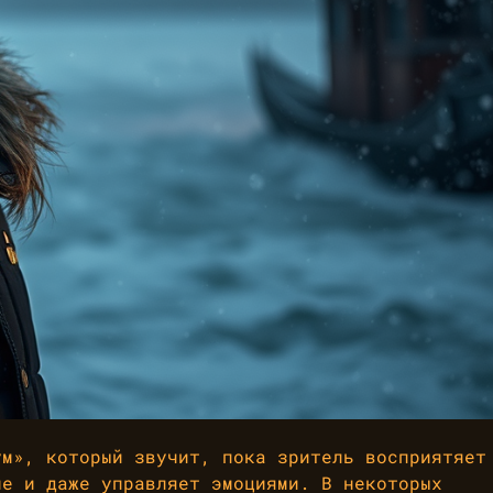
ум», который звучит, пока зритель восприятяет
ие и даже управляет эмоциями. В некоторых