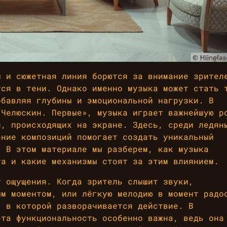
ы и сюжетная линия борются за внимание зрител
тся в тени. Однако именно музыка может стать 
обавляя глубины и эмоциональной нагрузки. В
«Челюскин. Первые», музыка играет важнейшую р
й, происходящих на экране. Здесь, среди ледян
ание композиций помогает создать уникальный
. В этом материале мы разберем, как музыка
та и какие механизмы стоят за этим влиянием.
т ощущения. Когда зритель слышит звуки,
ым моментом, или лёгкую мелодию в момент радо
, в которой разворачивается действие. В
эта функциональность особенно важна, ведь она