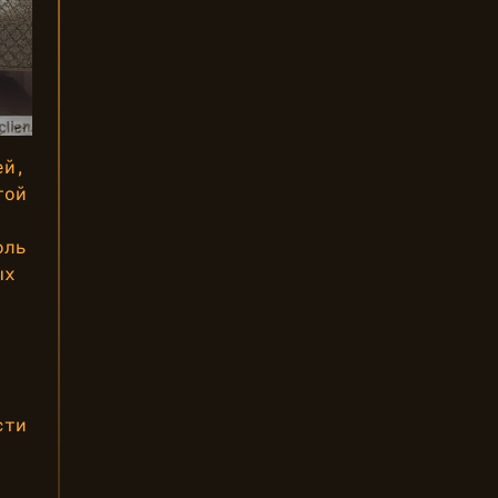
ей,
той
оль
ых
сти