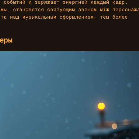
ь событий и заряжает энергией каждый кадр.
емы, становятся связующим звеном між персонаж
ота над музыкальным оформлением, тем более
еры