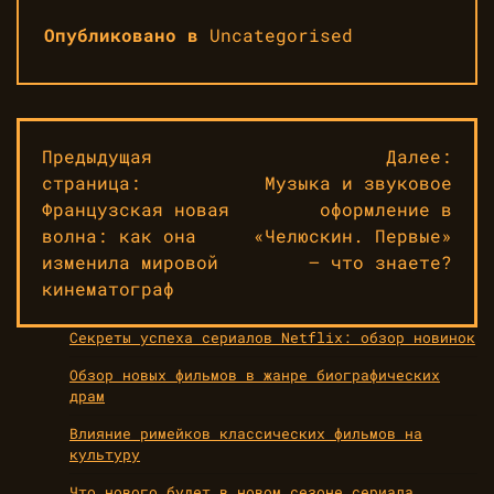
Опубликовано в
Uncategorised
Навигация
Предыдущая
Далее:
страница:
Музыка и звуковое
по
Французская новая
оформление в
записям
волна: как она
«Челюскин. Первые»
изменила мировой
— что знаете?
кинематограф
Секреты успеха сериалов Netflix: обзор новинок
Обзор новых фильмов в жанре биографических
драм
Влияние римейков классических фильмов на
культуру
Что нового будет в новом сезоне сериала